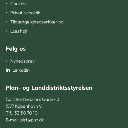
Cookies
Privatlivspolitik
Tilgængelighedserklæring
Læs højt
Følg os
Nyhedsbrev
LinkedIn
Plan- og Landdistriktsstyrelsen
Carsten Niebuhrs Gade 43
1577 København V
Tlf.: 33 30 70 10
E-mail:
plst@plst.dk