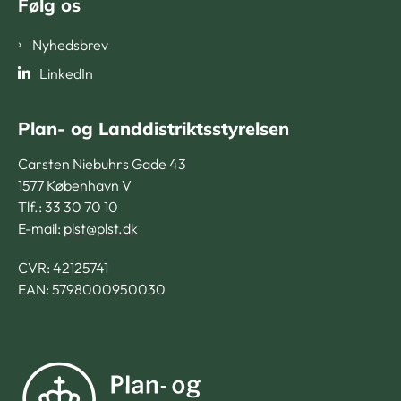
Følg os
Nyhedsbrev
LinkedIn
Plan- og Landdistriktsstyrelsen
Carsten Niebuhrs Gade 43
1577 København V
Tlf.: 33 30 70 10
E-mail:
plst@plst.dk
CVR:
42125741
EAN: 5798000950030