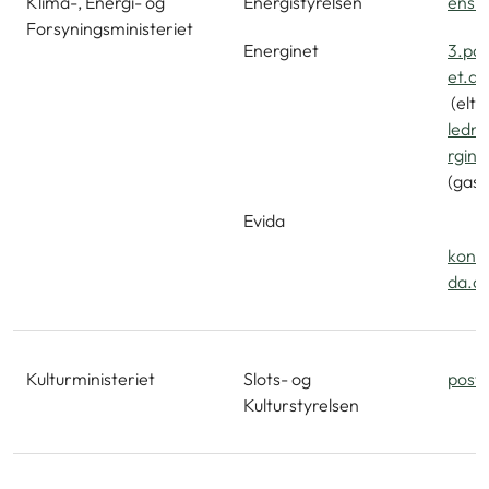
Klima-, Energi- og
Energistyrelsen
ens@
Forsyningsministeriet
Energinet
3.pa
et.dk
(eltr
ledn
rgine
(gast
Evida
konv
da.d
Kulturministeriet
Slots- og
post@
Kulturstyrelsen