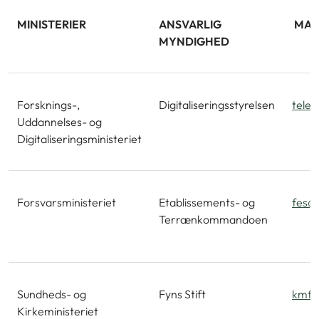
MINISTERIER
ANSVARLIG
MAI
MYNDIGHED
Forsknings-,
Digitaliseringsstyrelsen
tele@
Uddannelses- og
Digitaliseringsministeriet
Forsvarsministeriet
Etablissements- og
fes@m
Terrænkommandoen
Sundheds- og
Fyns Stift
kmfy
Kirkeministeriet