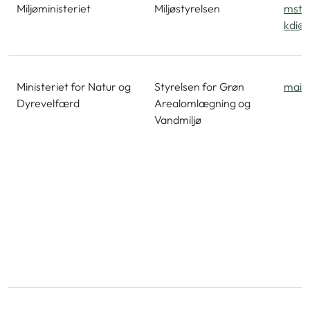
Miljøministeriet
Miljøstyrelsen
mst@
kdi@k
Ministeriet for Natur og
Styrelsen for Grøn
mail
Dyrevelfærd
Arealomlægning og
Vandmiljø