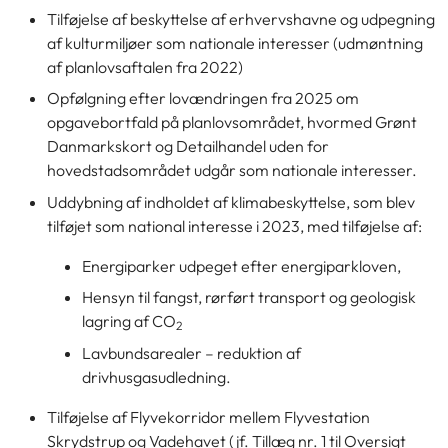
Tilføjelse af beskyttelse af erhvervshavne og udpegning
af kulturmiljøer som nationale interesser (udmøntning
af planlovsaftalen fra 2022)
Opfølgning efter lovændringen fra 2025 om
opgavebortfald på planlovsområdet, hvormed Grønt
Danmarkskort og Detailhandel uden for
hovedstadsområdet udgår som nationale interesser.
Uddybning af indholdet af klimabeskyttelse, som blev
tilføjet som national interesse i 2023, med tilføjelse af:
Energiparker udpeget efter energiparkloven,
Hensyn til fangst, rørført transport og geologisk
lagring af CO
2
Lavbundsarealer – reduktion af
drivhusgasudledning.
Tilføjelse af Flyvekorridor mellem Flyvestation
Skrydstrup og Vadehavet (jf. Tillæg nr. 1 til Oversigt