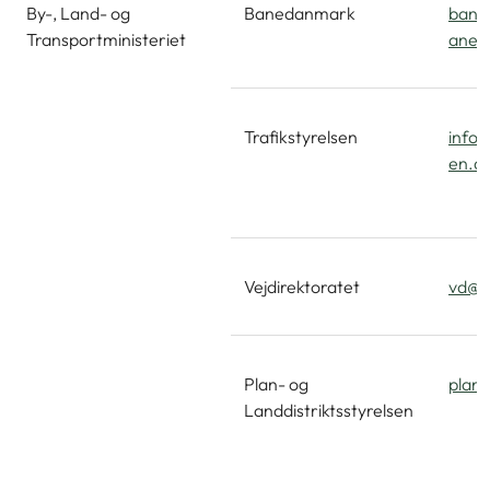
By-, Land- og
Banedanmark
bane
Transportministeriet
ane.
Trafikstyrelsen
info@
en.d
Vejdirektoratet
vd@v
Plan- og
planl
Landdistriktsstyrelsen