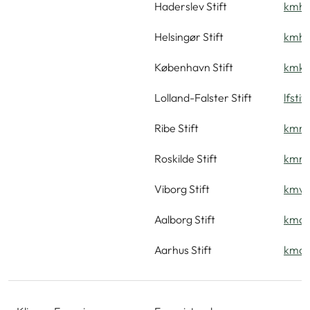
Haderslev Stift
kmh
Helsingør Stift
kmhe
København Stift
kmkb
Lolland-Falster Stift
lfsti
Ribe Stift
kmri
Roskilde Stift
kmro
Viborg Stift
kmvi
Aalborg Stift
kmaa
Aarhus Stift
kmaa