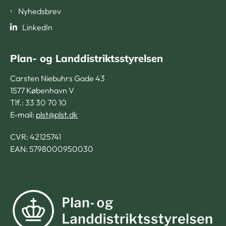
Nyhedsbrev
LinkedIn
Plan- og Landdistriktsstyrelsen
Carsten Niebuhrs Gade 43
1577 København V
Tlf.: 33 30 70 10
E-mail:
plst@plst.dk
CVR:
42125741
EAN: 5798000950030