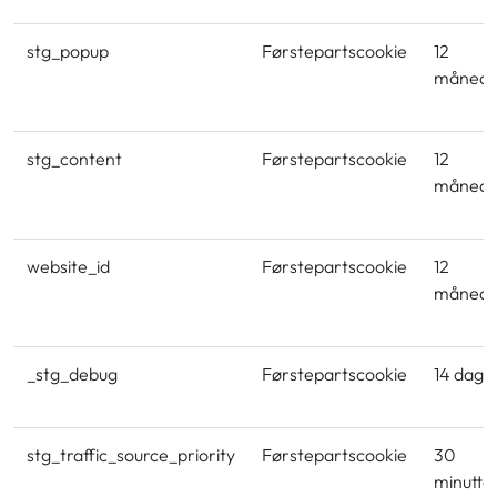
stg_popup
Førstepartscookie
12
månede
stg_content
Førstepartscookie
12
månede
website_id
Førstepartscookie
12
månede
_stg_debug
Førstepartscookie
14 dage
stg_traffic_source_priority
Førstepartscookie
30
minutte