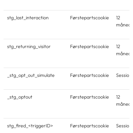
stg_last_interaction
Førstepartscookie
12
månede
stg_returning_visitor
Førstepartscookie
12
månede
_stg_opt_out_simulate
Førstepartscookie
Session
_stg_optout
Førstepartscookie
12
månede
stg_fired_<triggerID>
Førstepartscookie
Session