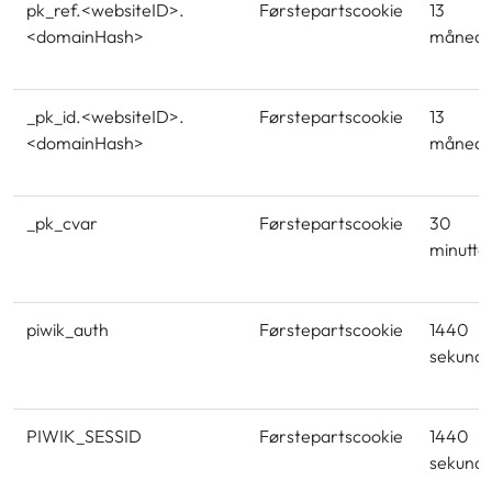
pk_ref.<websiteID>.
Førstepartscookie
13
<domainHash>
månede
_pk_id.<websiteID>.
Førstepartscookie
13
<domainHash>
månede
_pk_cvar
Førstepartscookie
30
minutte
piwik_auth
Førstepartscookie
1440
sekund
PIWIK_SESSID
Førstepartscookie
1440
sekund