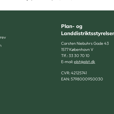
Plan- og
Landdistriktsstyrelse
rev
Carsten Niebuhrs Gade 43
n
1577 København V
Tlf.: 33 30 70 10
E-mail:
plst@plst.dk
CVR:
42125741
EAN: 5798000950030