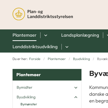
Plantemaer
Landsplanlægning
Landdistriktsudvikling
Du er her:
Forside
Plantemaer
Byudvikling
Byvæk
Byvæ
Plantemaer
Kommunal
Bymidter
danske a
Byudvikling
en begræ
Bymønster