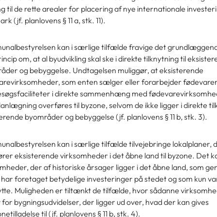
 til de rette arealer for placering af nye internationale investeri
k (jf. planlovens § 11 a, stk. 11).
nalbestyrelsen kan i særlige tilfælde fravige det grundlæggen
incip om, at al byudvikling skal ske i direkte tilknytning til eksiste
åder og bebyggelse. Undtagelsen muliggør, at eksisterende
arevirksomheder, som enten sælger eller forarbejder fødevarer
esøgsfaciliteter i direkte sammenhæng med fødevarevirksomhe
lanlægning overføres til byzone, selvom de ikke ligger i direkte tilk
erende byområder og bebyggelse (jf. planlovens § 11 b, stk. 3).
albestyrelsen kan i særlige tilfælde tilvejebringe lokalplaner, 
ører eksisterende virksomheder i det åbne land til byzone. Det 
mheder, der af historiske årsager ligger i det åbne land, som g
har foretaget betydelige investeringer på stedet og som kun va
ytte. Muligheden er tiltænkt de tilfælde, hvor sådanne virksomh
for bygningsudvidelser, der ligger ud over, hvad der kan gives
etilladelse til (jf. planlovens § 11 b, stk. 4).