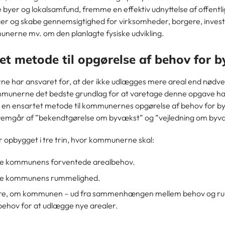
kle byer og lokalsamfund, fremme en effektiv udnyttelse af offentl
ger og skabe gennemsigtighed for virksomheder, borgere, invest
erne mv. om den planlagte fysiske udvikling.
et metode til opgørelse af behov for 
 har ansvaret for, at der ikke udlægges mere areal end nødve
mmunerne det bedste grundlag for at varetage denne opgave ha
 en ensartet metode til kommunernes opgørelse af behov for b
emgår af ”bekendtgørelse om byvækst” og ”vejledning om byv
 opbygget i tre trin, hvor kommunerne skal:
e kommunens forventede arealbehov.
e kommunens rummelighed.
re, om kommunen – ud fra sammenhængen mellem behov og r
behov for at udlægge nye arealer.