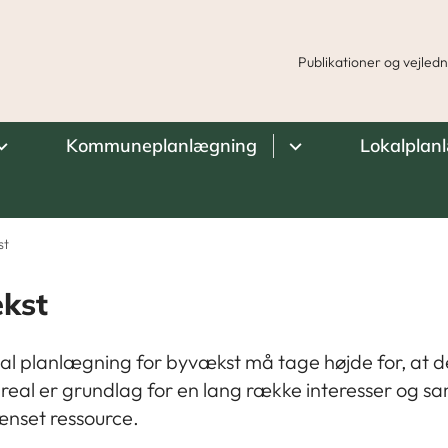
Publikationer og vejled
Kommuneplanlægning
Lokalplan
st
kst
 planlægning for byvækst må tage højde for, at d
real er grundlag for en lang række interesser og sa
nset ressource.