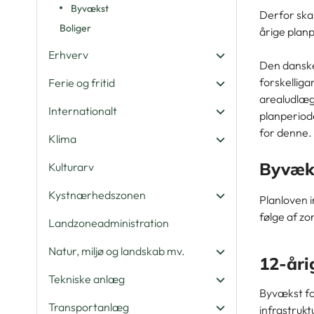
Byvækst
Derfor skal
Boliger
årige plan
Erhverv
Den danske
forskellig
Ferie og fritid
arealudlæg
Internationalt
planperiod
for denne.
Klima
Byvæks
Kulturarv
Kystnærhedszonen
Planloven 
følge af zo
Landzoneadministration
Natur, miljø og landskab mv.
12-åri
Tekniske anlæg
Byvækst for
Transportanlæg
infrastruk