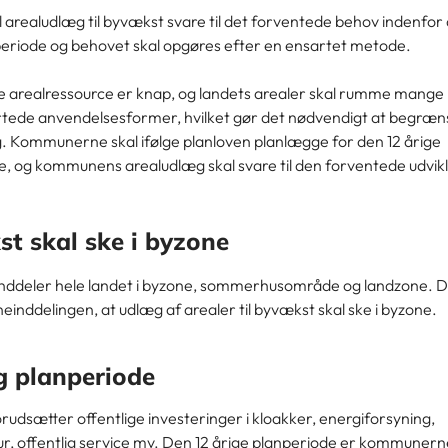
 arealudlæg til byvækst svare til det forventede behov indenfor 
periode og behovet skal opgøres efter en ensartet metode.
 arealressource er knap, og landets arealer skal rumme mange
artede anvendelsesformer, hvilket gør det nødvendigt at begræn
. Kommunerne skal ifølge planloven planlægge for den 12 årige
e, og kommunens arealudlæg skal svare til den forventede udvikl
t skal ske i byzone
inddeler hele landet i byzone, sommerhusområde og landzone. D
neinddelingen, at udlæg af arealer til byvækst skal ske i byzone.
g planperiode
udsætter offentlige investeringer i kloakker, energiforsyning,
tur, offentlig service mv. Den 12 årige planperiode er kommuner