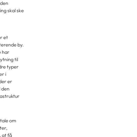
 den
ing skal ske
r et
sterende by.
e har
tning til
dre typer
r i
der er
l den
astruktur
 tale om
ter,
 at få