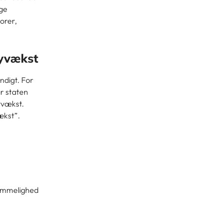
ige
orer,
byvækst
ndigt. For
r staten
yvækst.
ækst”.
ummelighed