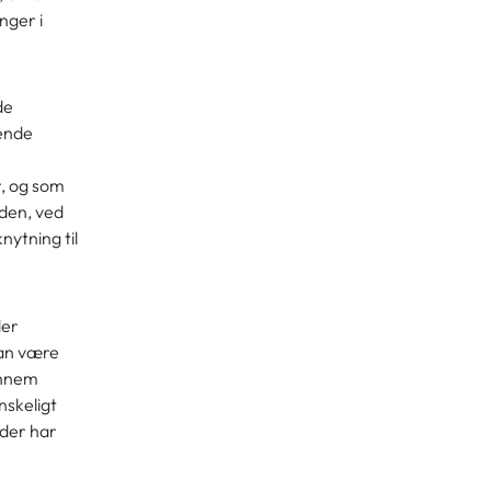
nger i
de
rende
, og som
den, ved
nytning til
der
kan være
ennem
nskeligt
eder har