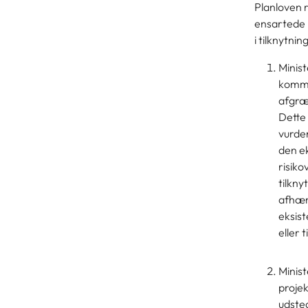
Planloven 
ensartede m
i tilknytnin
Minist
kommun
afgræn
Dette 
vurder
den ek
risiko
tilkny
afhæng
eksist
eller 
Minist
projek
udsted