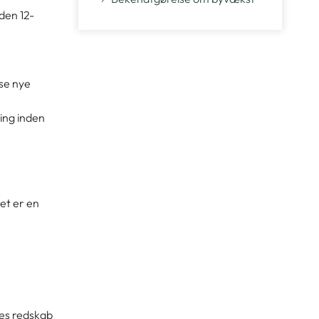
den 12-
se nye
ing inden
et er en
nes redskab