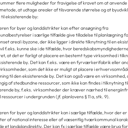
rummer flere muligheder for fravigelse af kravet om at anvende
etode, at udtage arealer af tilsvarende størrelse og at byudvikl
g til eksisterende by:
eren for byer og landdistrikter
kan efter ansøgning fra
albestyrelser i særlige tilfælde give tilladelse til planlægning fo
set areal i byzone, der ikke ligger i direkte tilknytning til en eksi
vil f.eks. kunne ske i de tilfælde, hvor beredskabsmyndighedern
et, at det er farligt at placere en bestemt type virksomhed i tilkny
sisterende by. Det kan f.eks. være en fyrværkerifabrik eller an
virksomheder, som det ikke er muligt at placere i erhvervsområde
tning til den eksisterende by. Det kan også være en virksomhed, 
ig af stedbundne ressourcer, som ikke kan findes i tilknytning ti
erende by, f.eks. virksomheder der kræver nærhed til energiinfr
til ressourcer i undergrunden (jf. planlovens § 11 a, stk. 9).
eren for byer og landdistrikter
kan i særlige tilfælde, hvor der er
ter af national interesse eller af væsentlig tværkommunal karak
e et landplandirektiv. Der kan fx i særlige tilfælde være brug for,