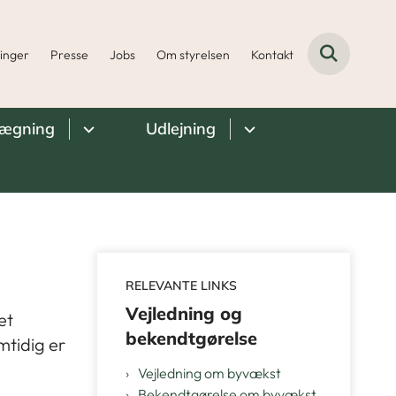
ninger
Presse
Jobs
Om styrelsen
Kontakt
lægning
Udlejning
RELEVANTE LINKS
Vejledning og
et
bekendtgørelse
mtidig er
Vejledning om byvækst
Bekendtgørelse om byvækst