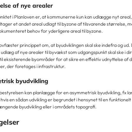
else af nye arealer
ktet i Planloven er, at kommunerne kun kan udlægge nyt areal, 
tager et andet areal udlagt til byzone af tilsvarende størrelse, 
okumenteret behov for yderligere areal til byzone.
ovfæster princippet om, at byudviklingen skal ske indefra og ud.
 udlæg af nye arealer til byvækst som udgangspunkt skal ske i di
 til eksisterende byområder for at sikre en effektiv udnyttelse af 
er, der foretages i infrastruktur.
risk byudvikling
styrelsen kan planlægge for en asymmetrisk byudvikling, fx la
, hvis en sådan udvikling er begrundet i hensynet til en funktionelt
ende byudvikling eller i områdets topografi.
elser