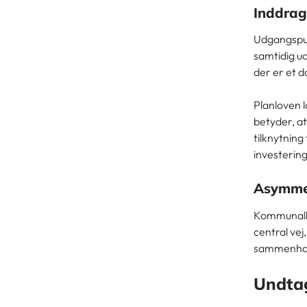
Inddrag
Udgangspun
samtidig ud
der er et d
Planloven l
betyder, at
tilknytning
investering
Asymmet
Kommunalbe
central vej
sammenhæng
Undtag