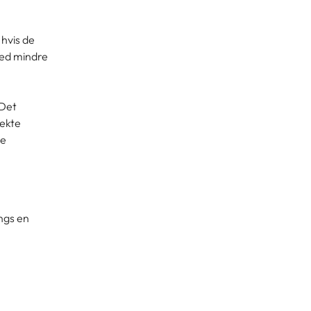
hvis de
med mindre
 Det
rekte
de
ngs en