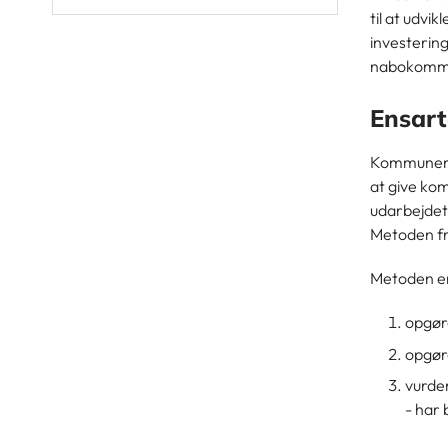
til at udvi
investerin
nabokommun
Ensart
Kommunerne
at give ko
udarbejdet
Metoden fr
Metoden er
opgør
opgør
vurde
- har 