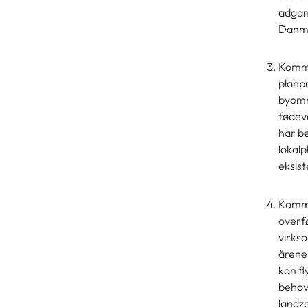
adgang
Danmar
Kommu
planpr
byomr
fødev
har b
lokalp
eksist
Kommun
overf
virkso
årene 
kan fl
behov 
landzon