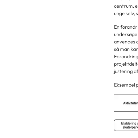
centrum, er
unge selv,
En forandri
undersøgel
anvendes a
så man kan
Forandrings
projektdel
justering a
Eksempel p