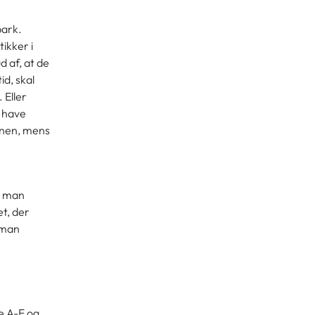
park.
tikker i
 af, at de
d, skal
 Eller
e have
banen, mens
m man
et, der
 man
e A-E og