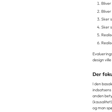
Blive
Blive
Sker s
Sker 
Realis
Realis
Evaluerings
design vill
Der fok
I den basal
indsatsens 
anden bety
(kausalitet
og man spø