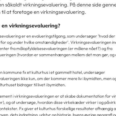
en såkaldt virkningsevaluering. På denne side gen
til at foretage en virkningsevaluering.
 en virkningsevaluering?
sevaluering er en evalueringstilgang, som undersøger ’hvad der v
for og under hvilke omstændigheder’. Virkningsevalueringen i
nter fra målopfyldelsesevalueringen (er målene nået?) og fra
ueringen (hvordan er sammenhængen mellem det man gør, og d
en kommune fx et kulturhus i et gammelt hotel, undersøger
valueringen ikke kun, om der kommer mere liv i bymidten, men o
turhuset bidrager til livet i bymidten.
 element i virkningsevalueringen er at skabe dokumentation for 
er), og at undersøge, hvordan disse virkekæder virker i og påvirk
ntekster. Fx giver et kulturhus forskellige resultater afhængig a
 byen, dets indretning, udstyr og historie, byens øvrige geografi 