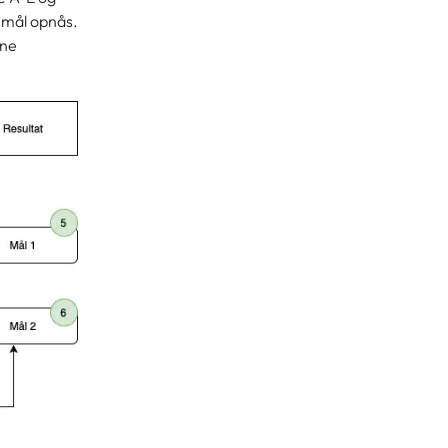
to mål opnås.
ene