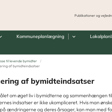
Publikationer og vejled
Kommuneplanlægning
Lokalplan
sse til levende bymidter
ering af bymidteindsatser
ering af bymidteindsatser
let om øget liv i bymidterne og sammenhængen ti
nes indsatser er ikke ukompliceret. Hvis man ønske
s på ændringerne og deres årsager, kan man med fo