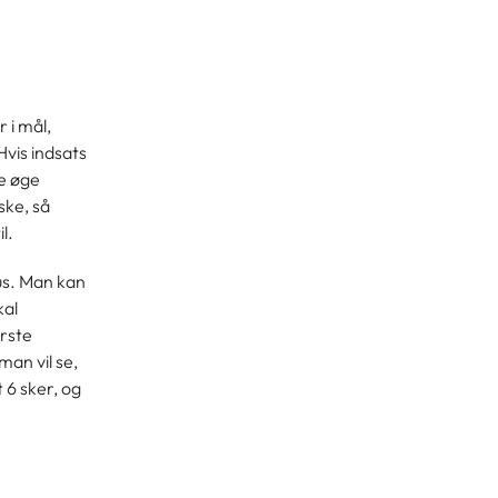
 i mål,
Hvis indsats
ge øge
ske, så
l.
us. Man kan
kal
rste
man vil se,
 6 sker, og