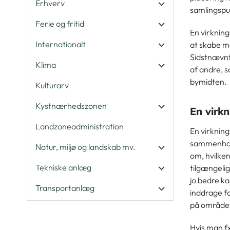
Erhverv
samlingspu
Ferie og fritid
En virknin
Internationalt
at skabe m
Sidstnævnte
Klima
af andre, s
bymidten.
Kulturarv
Kystnærhedszonen
En virk
Landzoneadministration
En virknin
sammenhæng
Natur, miljø og landskab mv.
om, hvilken
Tekniske anlæg
tilgængeli
jo bedre ka
Transportanlæg
inddrage fo
på område
Hvis man fx