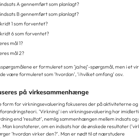
r indsats A gennemført som planlagt?
r indsats B gennemført som planlagt?
kridt 1 som forventet?
skridt 6 som forventet?
eres mål 1?
eres mål 2?
spørgsmålene er formuleret som ’ja/nej’-spørgsmål, men i et vir
e de være formuleret som ’hvordan’, ’i hvilket omfang’ osv.
useres på virkesammenhænge
e form for virkningsevaluering fokuseres der på aktiviteterne og
forandringsteori. ’Virkning’ i en virkningsevaluering har imidlert
dning end ’resultat’, nemlig sammenhængen mellem indsats og 
). Man konstaterer, om en indsats har de ønskede resultater (’vir
rger ’hvordan virker den?’. Man er nødt til at nærstudere