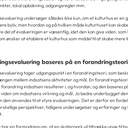
nkter, lokal opbakning, adgangsregler mm.
gsevaluering undersøger således ikke kun, om et kulturhus er en
ere byliv, men hvordan og på hvilken måde kulturhuset kan skabe
 del af evalueringen er væsentlig, idet den kan give viden, som
om ønsker at etablere et kulturhus som middel til at skabe mere li
ningsevaluering baseres på en forandringsteori
gsevaluering tager udgangspunkt i en forandringsteori, som besk
en mellem indsatsens aktiviteter og mål. En forandringsteori 
 forandring indsatsen resulterer i, og hvordan, og den baseres p
g viden om indsatsens virkning og mål. Jo bedre underbygget denn
n den anvendes til at styre evalueringen. Det er derfor en fordel
rskellige perspektiver, tidligere undersøgelser og erfaringer og
t.
 har en formodning om, at en skaterpark vil tiltrække unge til b