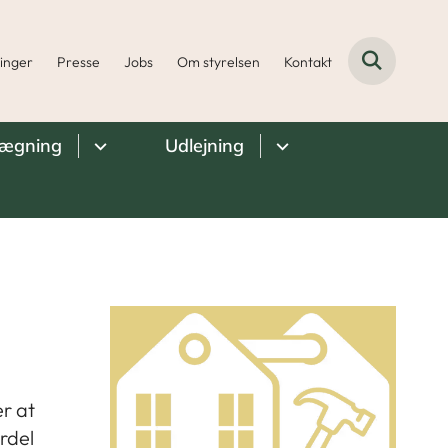
ninger
Presse
Jobs
Om styrelsen
Kontakt
lægning
Udlejning
l
r at
rdel