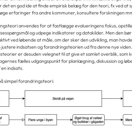
 det en god ide at finde empirisk belæg for den teori, fx ved at 
 søge erfaringer fra andre kommuner, konsultere forskningen m
ngsteori anvendes for at fastlægge evalueringens fokus, opstill
sesspørgsmål og udpege indikatorer og datakilder. Men den bør
ktivt ved løbende at måle, om der sker den udvikling, man havde
 justere indsatsen og forandringsteorien ud fra denne nye viden
teorier er desuden velegnet til at give et samlet overblik, som
tagernes fælles udgangspunkt for planlægning, diskussion og lø
f en indsats.
å simpel forandringsteori: