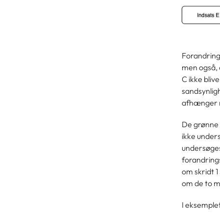
Forandrings
men også, a
C ikke bliv
sandsynligh
afhænger må
De grønne 
ikke unders
undersøges
forandrings
om skridt 1
om de to må
I eksemple