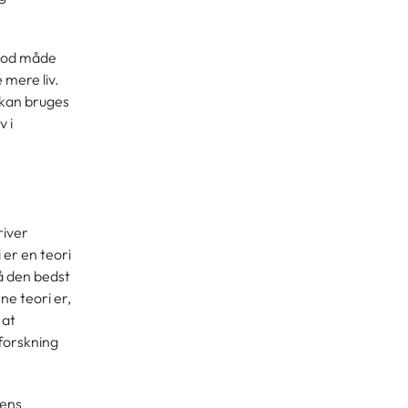
 god måde
 mere liv.
 kan bruges
v i
river
er en teori
å den bedst
e teori er,
 at
 forskning
yens