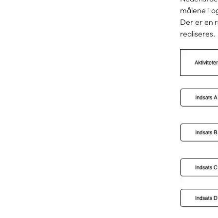
målene 1 og 
Der er en 
realiseres.