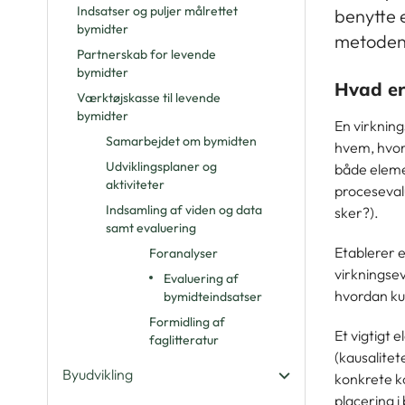
Indsatser og puljer målrettet
benytte 
bymidter
metoden 
Partnerskab for levende
bymidter
Hvad er
Værktøjskasse til levende
bymidter
En virkning
Samarbejdet om bymidten
hvem, hvor
Udviklingsplaner og
både eleme
aktiviteter
proceseval
Indsamling af viden og data
sker?).
samt evaluering
Etablerer 
Foranalyser
virkningse
Evaluering af
hvordan kul
bymidteindsatser
Formidling af
Et vigtigt
faglitteratur
(kausalitet
Byudvikling
konkrete ko
placering i