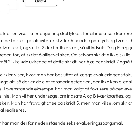
teorien viser, at mange ting skal lykkes for at indsatsen kommer
t de forskellige aktiviteter støtter hinanden på kryds og tværs. 
er iværksat, og skridt 2 derfor ikke sker, så vil indsats D og E beg
eden for, at skridt 6 alligevel sker. Og selvom skridt 6 ikke skulle 
l 2 ikke udelukkende af dette skridt, her hjælper skridt 7 også ti
cirkler viser, hvor man har besluttet at lægge evalueringens fok
øge alt, så der er dele af forandringsteorien, der ikke kan eller s
. I ovenstående eksempel har man valgt at fokusere på den øve
linje. Man vil her undersøge, om indsats A og B iværksættes, og 
 sker. Man har fravalgt at se på skridt 5, men man vil se, om skridt
l realiseres.
t har man derfor nedenstående seks evalueringsspørgsmål: