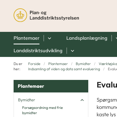
Plantemaer
Landsplanlægning
Landdistriktsudvikling
Du er
Forside
Plantemaer
Bymidter
Værktøjska
her:
Indsamling af viden og data samt evaluering
Evalu
Evalu
Plantemaer
Spørgsmå
Bymidter
kommuner
Forsøgsordning med frie
bymidter
kaste ly