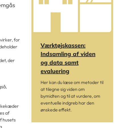
nemgås
irker, for
Værktøjskassen:
ndeholder
Indsamling af viden
et, der
og data samt
evaluering
Her kan du læse om metoder til
gså,
at tilegne sig viden om
bymidten og til at vurdere, om
eventuelle indgreb har den
virkekæder
ønskede effekt.
es af
f husets
og