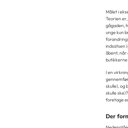
Målet i eks
Teorien er,
gågaden, h
unge kun b
forandrings
indsatsen (
åbent, når 
butikkerne
I en virkni
gennemført
skulle), og
skulle ske
foretage e
Der for
Nedenståen