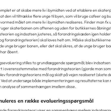
emplet er at skabe mere liv i bymidten ved at etablere en skater
 at den vil tiltrække flere unge til byen, som vil bruge cafeer og bu
vormed målet om mere liv i bymidten realiseres. Finder man fx ud
ruger skaterbanen om aftenen og uden for butikkernes åbningsti
teorien og indsatsen justeres, så forandringskæden igen holder.
og forandringsteorien) skal laves helt om. Måske skal butikkern
de unge bruger banen, eller det skal sikres, at de unge bruger 
 har åbent.
ngsevaluering stilles to grundlæggende spørgsmål; blev indsatsen
 i overensstemmelse med forandringsteorien (gjorde man so
 blev forandringsteoriens mål og skidt på vejen realiseret (skete d
)? Ved at undersøge både implementeringen og resultaterne kan
n analyse af sammenhængen imellem disse.
muleres en række evalueringsspørgsmål
de forandringsteori viser en sammenhæng mellem indsatsern