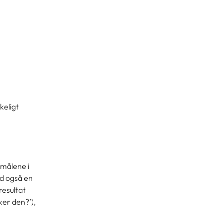
keligt
 målene i
id også en
resultat
ker den?’),