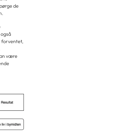
spørge de
m.
e
 også
 forventet,
.
 kan være
bende