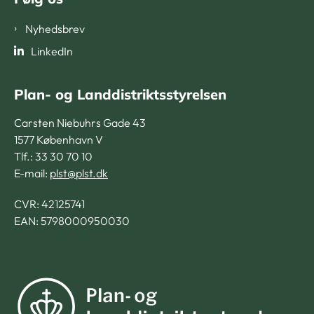
Nyhedsbrev
LinkedIn
Plan- og Landdistriktsstyrelsen
Carsten Niebuhrs Gade 43
1577 København V
Tlf.: 33 30 70 10
E-mail:
plst@plst.dk
CVR:
42125741
EAN: 5798000950030