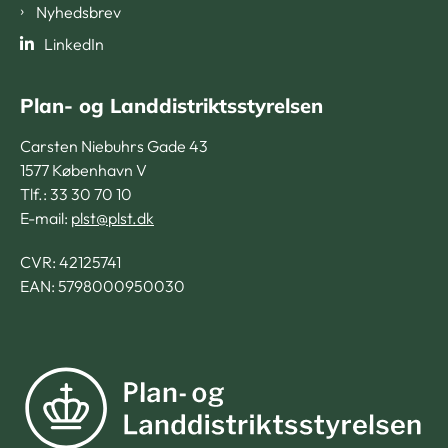
Nyhedsbrev
LinkedIn
Plan- og Landdistriktsstyrelsen
Carsten Niebuhrs Gade 43
1577 København V
Tlf.: 33 30 70 10
E-mail:
plst@plst.dk
CVR:
42125741
EAN: 5798000950030