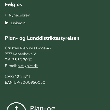
Følg os
Nyhedsbrev
LinkedIn
Plan- og Landdistriktsstyrelsen
Carsten Niebuhrs Gade 43
1577 København V
Tlf.: 33 30 70 10
E-mail:
plst@plst.dk
CVR:
42125741
EAN: 5798000950030