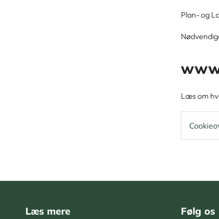
Plan- og L
Nødvendige 
www.p
Læs om hvo
Cookieo
Læs mere
Følg os