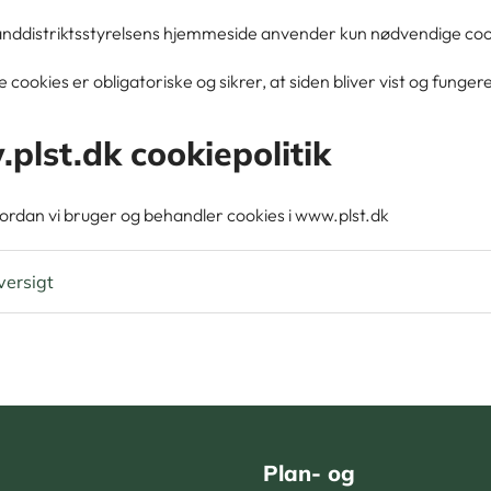
anddistriktsstyrelsens hjemmeside anvender kun nødvendige coo
cookies er obligatoriske og sikrer, at siden bliver vist og funger
lst.dk cookiepolitik
rdan vi bruger og behandler cookies i www.plst.dk
versigt
Plan- og