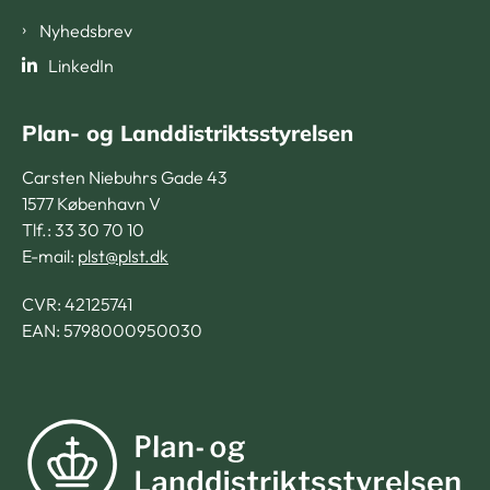
Nyhedsbrev
LinkedIn
Plan- og Landdistriktsstyrelsen
Carsten Niebuhrs Gade 43
1577 København V
Tlf.: 33 30 70 10
E-mail:
plst@plst.dk
CVR:
42125741
EAN: 5798000950030