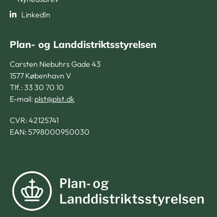
LinkedIn
Plan- og Landdistriktsstyrelsen
Carsten Niebuhrs Gade 43
1577 København V
Tlf.: 33 30 70 10
E-mail:
plst@plst.dk
CVR:
42125741
EAN: 5798000950030