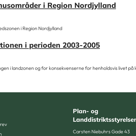
husområder i Region Nordjylland
dszonen i Region Nordjylland
tionen i perioden 2003-2005
gen i landzonen og for konsekvenserne for henholdsvis livet på 
Plan- og
Landdistriktsstyrelse
rev
Carsten Niebuhrs Gade 43
n