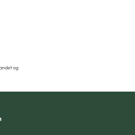
landet og
n