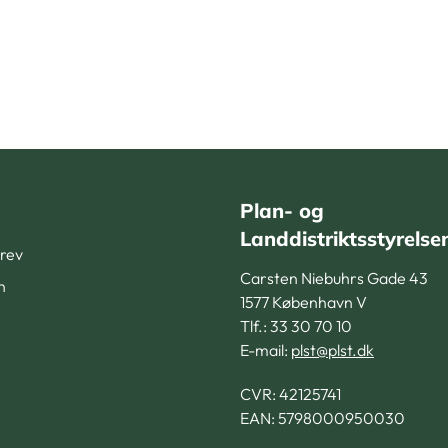
Plan- og
Landdistriktsstyrelse
rev
Carsten Niebuhrs Gade 43
n
1577 København V
Tlf.: 33 30 70 10
E-mail:
plst@plst.dk
CVR:
42125741
EAN: 5798000950030