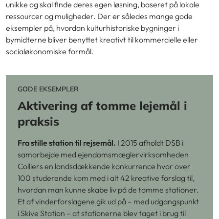
unikke og skal finde deres egen løsning, baseret på lokale
ressourcer og muligheder. Der er således mange gode
eksempler på, hvordan kulturhistoriske bygninger i
bymidterne bliver benyttet kreativt til kommercielle eller
socialøkonomiske formål.
GODE EKSEMPLER
Aktivering af tomme lejemål i
praksis
Fra stille station til rejsemål.
I 2015 afholdt DSB i
samarbejde med ejendomsmæglervirksomheden
Colliers en landsdækkende konkurrence hvor over
100 studerende kom med i alt 42 kreative forslag til,
hvordan man kunne skabe liv på de tomme stationer.
Et af vinderforslagene gik ud på – med udgangspunkt
i Skive Station – at stationerne blev taget i brug til