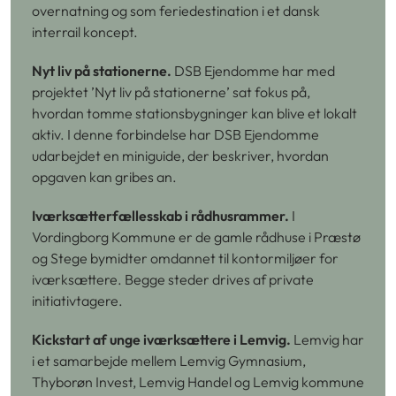
overnatning og som feriedestination i et dansk
interrail koncept.
Nyt liv på stationerne.
DSB Ejendomme har med
projektet ’Nyt liv på stationerne’ sat fokus på,
hvordan tomme stationsbygninger kan blive et lokalt
aktiv. I denne forbindelse har DSB Ejendomme
udarbejdet en miniguide, der beskriver, hvordan
opgaven kan gribes an.
Iværksætterfællesskab i rådhusrammer.
I
Vordingborg Kommune er de gamle rådhuse i Præstø
og Stege bymidter omdannet til kontormiljøer for
iværksættere. Begge steder drives af private
initiativtagere.
Kickstart af unge iværksættere i Lemvig.
Lemvig har
i et samarbejde mellem Lemvig Gymnasium,
Thyborøn Invest, Lemvig Handel og Lemvig kommune