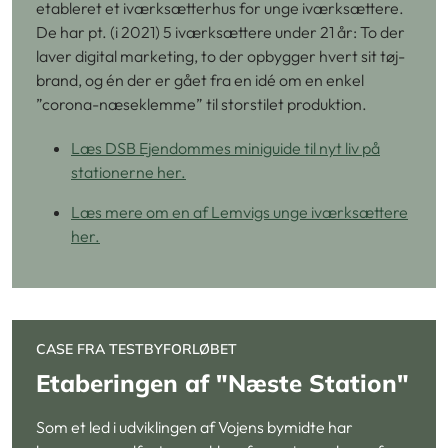
etableret et iværksætterhus for unge iværksættere.
De har pt. (i 2021) 5 iværksættere under 21 år: To der
laver digital marketing, to der opbygger hvert sit tøj-
brand, og én der er gået fra en idé om en enkel
”corona-næseklemme” til storstilet produktion.
Læs DSB Ejendommes miniguide til nyt liv på
stationerne her.
Læs mere om en af Lemvigs unge iværksættere
her.
CASE FRA TESTBYFORLØBET
Etaberingen af "Næste Station"
Som et led i udviklingen af Vojens bymidte har