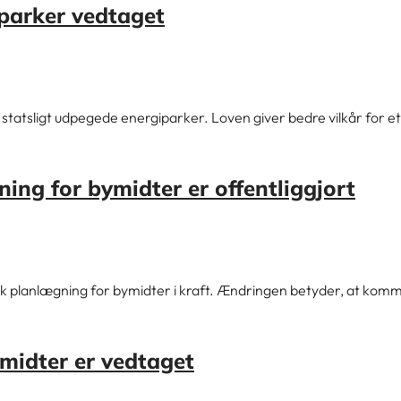
parker vedtaget
statsligt udpegede energiparker. Loven giver bedre vilkår for et
ing for bymidter er offentliggjort
isk planlægning for bymidter i kraft. Ændringen betyder, at ko
ymidter er vedtaget