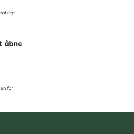
tatsligt
et åbne
nen for